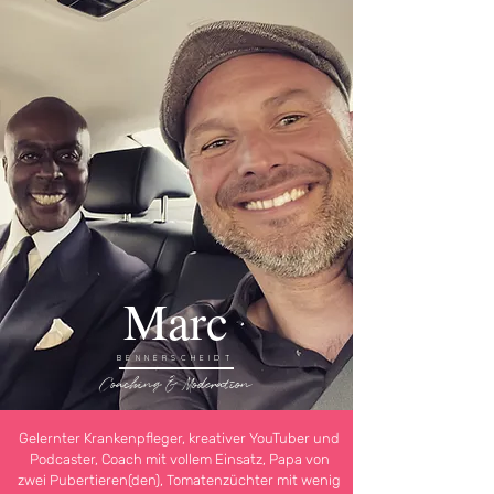
Marc
BENNERSCHEIDT
Coaching & Moderation
Gelernter Krankenpfleger, kreativer YouTuber und
Podcaster, Coach mit vollem Einsatz, Papa von
zwei Pubertieren(den), Tomatenzüchter mit wenig